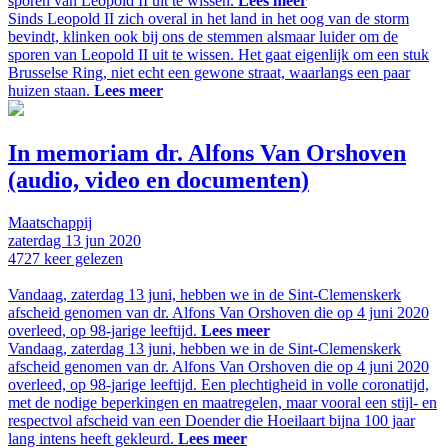
sporen van Leopold II uit te wissen.
Lees meer
Sinds Leopold II zich overal in het land in het oog van de storm
bevindt, klinken ook bij ons de stemmen alsmaar luider om de
sporen van Leopold II uit te wissen. Het gaat eigenlijk om een stuk
Brusselse Ring, niet echt een gewone straat, waarlangs een paar
huizen staan.
Lees meer
In memoriam dr. Alfons Van Orshoven
(audio, video en documenten)
Maatschappij
zaterdag
13 jun
2020
4727
keer gelezen
Vandaag, zaterdag 13 juni, hebben we in de Sint-Clemenskerk
afscheid genomen van dr. Alfons Van Orshoven die op 4 juni 2020
overleed, op 98-jarige leeftijd.
Lees meer
Vandaag, zaterdag 13 juni, hebben we in de Sint-Clemenskerk
afscheid genomen van dr. Alfons Van Orshoven die op 4 juni 2020
overleed, op 98-jarige leeftijd. Een plechtigheid in volle coronatijd,
met de nodige beperkingen en maatregelen, maar vooral een stijl- en
respectvol afscheid van een Doender die Hoeilaart bijna 100 jaar
lang intens heeft gekleurd.
Lees meer