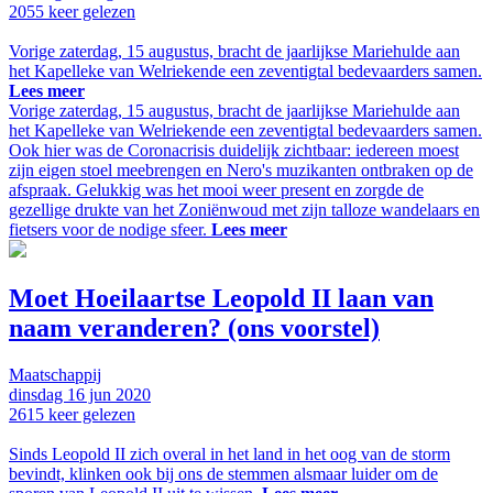
2055
keer gelezen
Vorige zaterdag, 15 augustus, bracht de jaarlijkse Mariehulde aan
het Kapelleke van Welriekende een zeventigtal bedevaarders samen.
Lees meer
Vorige zaterdag, 15 augustus, bracht de jaarlijkse Mariehulde aan
het Kapelleke van Welriekende een zeventigtal bedevaarders samen.
Ook hier was de Coronacrisis duidelijk zichtbaar: iedereen moest
zijn eigen stoel meebrengen en Nero's muzikanten ontbraken op de
afspraak. Gelukkig was het mooi weer present en zorgde de
gezellige drukte van het Zoniënwoud met zijn talloze wandelaars en
fietsers voor de nodige sfeer.
Lees meer
Moet Hoeilaartse Leopold II laan van
naam veranderen? (ons voorstel)
Maatschappij
dinsdag
16 jun
2020
2615
keer gelezen
Sinds Leopold II zich overal in het land in het oog van de storm
bevindt, klinken ook bij ons de stemmen alsmaar luider om de