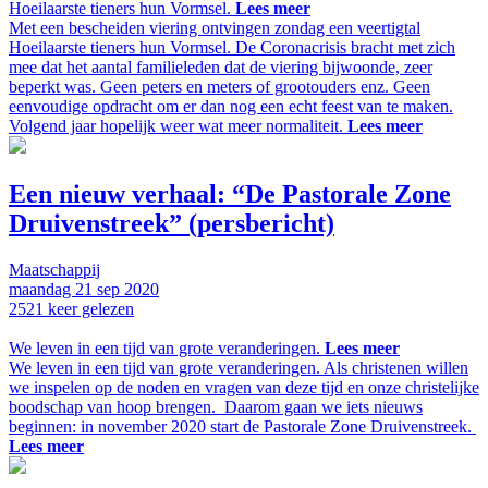
Hoeilaarste tieners hun Vormsel.
Lees meer
Met een bescheiden viering ontvingen zondag een veertigtal
Hoeilaarste tieners hun Vormsel. De Coronacrisis bracht met zich
mee dat het aantal familieleden dat de viering bijwoonde, zeer
beperkt was. Geen peters en meters of grootouders enz. Geen
eenvoudige opdracht om er dan nog een echt feest van te maken.
Volgend jaar hopelijk weer wat meer normaliteit.
Lees meer
Een nieuw verhaal: “De Pastorale Zone
Druivenstreek” (persbericht)
Maatschappij
maandag
21 sep
2020
2521
keer gelezen
We leven in een tijd van grote veranderingen.
Lees meer
We leven in een tijd van grote veranderingen. Als christenen willen
we inspelen op de noden en vragen van deze tijd en onze christelijke
boodschap van hoop brengen. Daarom gaan we iets nieuws
beginnen: in november 2020 start de Pastorale Zone Druivenstreek.
Lees meer