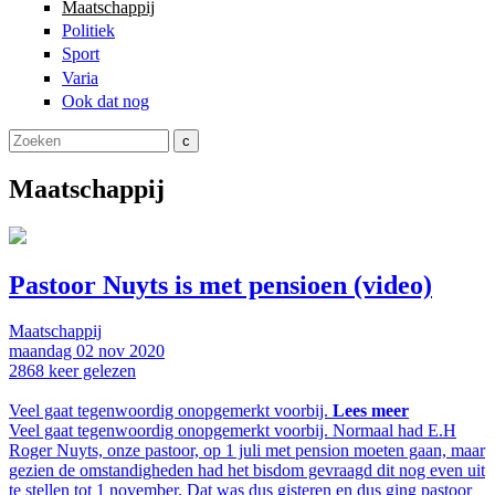
Maatschappij
Politiek
Sport
Varia
Ook dat nog
Zoeken
Zoekveld
Maatschappij
Pastoor Nuyts is met pensioen (video)
Maatschappij
maandag
02 nov
2020
2868
keer gelezen
Veel gaat tegenwoordig onopgemerkt voorbij.
Lees meer
Veel gaat tegenwoordig onopgemerkt voorbij. Normaal had E.H
Roger Nuyts, onze pastoor, op 1 juli met pension moeten gaan, maar
gezien de omstandigheden had het bisdom gevraagd dit nog even uit
te stellen tot 1 november. Dat was dus gisteren en dus ging pastoor