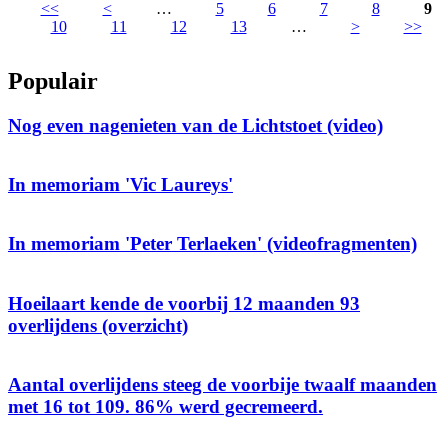
<<
<
…
5
6
7
8
9
10
11
12
13
…
>
>>
Pagina's
Populair
Nog even nagenieten van de Lichtstoet (video)
In memoriam 'Vic Laureys'
In memoriam 'Peter Terlaeken' (videofragmenten)
Hoeilaart kende de voorbij 12 maanden 93
overlijdens (overzicht)
Aantal overlijdens steeg de voorbije twaalf maanden
met 16 tot 109. 86% werd gecremeerd.