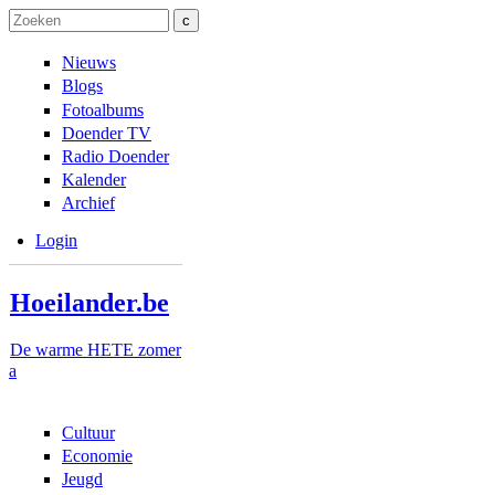
Overslaan en naar de inhoud gaan
Skip to navigation
Zoeken
Zoekveld
Nieuws
Blogs
Fotoalbums
Doender TV
Radio Doender
Kalender
Archief
Login
Hoeilander.be
De warme HETE zomer
a
Cultuur
Economie
Jeugd