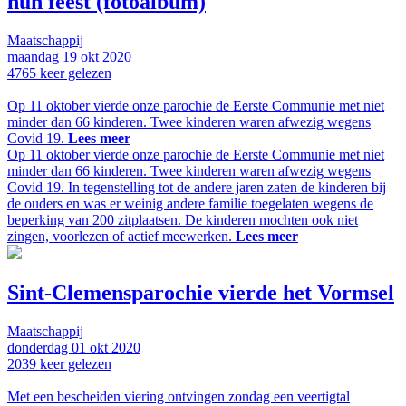
hun feest (fotoalbum)
Maatschappij
maandag
19 okt
2020
4765
keer gelezen
Op 11 oktober vierde onze parochie de Eerste Communie met niet
minder dan 66 kinderen. Twee kinderen waren afwezig wegens
Covid 19.
Lees meer
Op 11 oktober vierde onze parochie de Eerste Communie met niet
minder dan 66 kinderen. Twee kinderen waren afwezig wegens
Covid 19. In tegenstelling tot de andere jaren zaten de kinderen bij
de ouders en was er weinig andere familie toegelaten wegens de
beperking van 200 zitplaatsen. De kinderen mochten ook niet
zingen, voorlezen of actief meewerken.
Lees meer
Sint-Clemensparochie vierde het Vormsel
Maatschappij
donderdag
01 okt
2020
2039
keer gelezen
Met een bescheiden viering ontvingen zondag een veertigtal