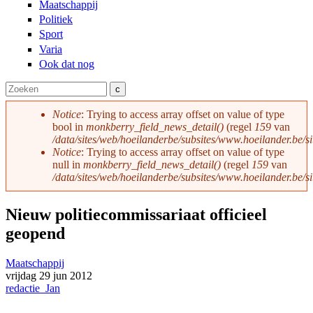
Maatschappij
Politiek
Sport
Varia
Ook dat nog
Zoeken
Zoekveld
Notice
: Trying to access array offset on value of type
bool in
monkberry_field_news_detail()
(regel
159
van
Foutmelding
/data/sites/web/hoeilanderbe/subsites/www.hoeilander.be/s
Notice
: Trying to access array offset on value of type
null in
monkberry_field_news_detail()
(regel
159
van
/data/sites/web/hoeilanderbe/subsites/www.hoeilander.be/s
Nieuw politiecommissariaat officieel
geopend
Maatschappij
vrijdag
29 jun
2012
redactie_Jan