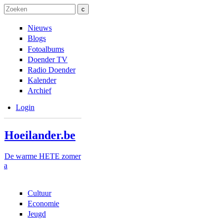
Overslaan en naar de inhoud gaan
Skip to navigation
Zoeken
Zoekveld
Nieuws
Blogs
Fotoalbums
Doender TV
Radio Doender
Kalender
Archief
Login
Hoeilander.be
De warme HETE zomer
a
Cultuur
Economie
Jeugd