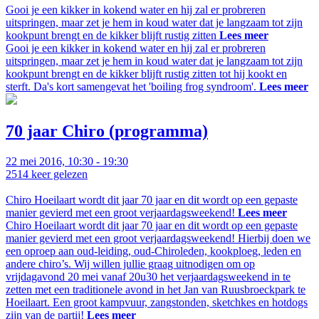
Gooi je een kikker in kokend water en hij zal er probreren
uitspringen, maar zet je hem in koud water dat je langzaam tot zijn
kookpunt brengt en de kikker blijft rustig zitten
Lees meer
Gooi je een kikker in kokend water en hij zal er probreren
uitspringen, maar zet je hem in koud water dat je langzaam tot zijn
kookpunt brengt en de kikker blijft rustig zitten tot hij kookt en
sterft. Da's kort samengevat het 'boiling frog syndroom'.
Lees meer
70 jaar Chiro (programma)
22 mei 2016, 10:30 - 19:30
2514
keer gelezen
Chiro Hoeilaart wordt dit jaar 70 jaar en dit wordt op een gepaste
manier gevierd met een groot verjaardagsweekend!
Lees meer
Chiro Hoeilaart wordt dit jaar 70 jaar en dit wordt op een gepaste
manier gevierd met een groot verjaardagsweekend! Hierbij doen we
een oproep aan oud-leiding, oud-Chiroleden, kookploeg, leden en
andere chiro’s. Wij willen jullie graag uitnodigen om op
vrijdagavond 20 mei vanaf 20u30 het verjaardagsweekend in te
zetten met een traditionele avond in het Jan van Ruusbroeckpark te
Hoeilaart. Een groot kampvuur, zangstonden, sketchkes en hotdogs
zijn van de partij!
Lees meer