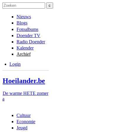
Overslaan en naar de inhoud gaan
Skip to navigation
Zoeken
Zoekveld
Nieuws
Blogs
Fotoalbums
Doender TV
Radio Doender
Kalender
Archief
Login
Hoeilander.be
De warme HETE zomer
a
Cultuur
Economie
Jeugd