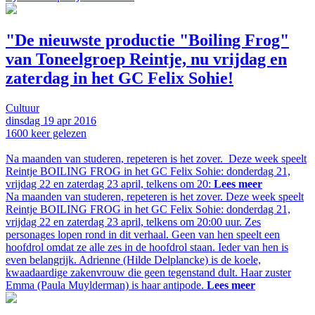
"De nieuwste productie "Boiling Frog"
van Toneelgroep Reintje, nu vrijdag en
zaterdag in het GC Felix Sohie!
Cultuur
dinsdag
19 apr
2016
1600
keer gelezen
Na maanden van studeren, repeteren is het zover. Deze week speelt
Reintje BOILING FROG in het GC Felix Sohie: donderdag 21,
vrijdag 22 en zaterdag 23 april, telkens om 20:
Lees meer
Na maanden van studeren, repeteren is het zover. Deze week speelt
Reintje BOILING FROG in het GC Felix Sohie: donderdag 21,
vrijdag 22 en zaterdag 23 april, telkens om 20:00 uur. Zes
personages lopen rond in dit verhaal. Geen van hen speelt een
hoofdrol omdat ze alle zes in de hoofdrol staan. Ieder van hen is
even belangrijk. Adrienne (Hilde Delplancke) is de koele,
kwaadaardige zakenvrouw die geen tegenstand dult. Haar zuster
Emma (Paula Muylderman) is haar antipode.
Lees meer