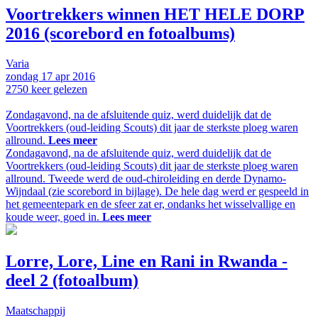
Voortrekkers winnen HET HELE DORP
2016 (scorebord en fotoalbums)
Varia
zondag
17 apr
2016
2750
keer gelezen
Zondagavond, na de afsluitende quiz, werd duidelijk dat de
Voortrekkers (oud-leiding Scouts) dit jaar de sterkste ploeg waren
allround.
Lees meer
Zondagavond, na de afsluitende quiz, werd duidelijk dat de
Voortrekkers (oud-leiding Scouts) dit jaar de sterkste ploeg waren
allround. Tweede werd de oud-chiroleiding en derde Dynamo-
Wijndaal (zie scorebord in bijlage). De hele dag werd er gespeeld in
het gemeentepark en de sfeer zat er, ondanks het wisselvallige en
koude weer, goed in.
Lees meer
Lorre, Lore, Line en Rani in Rwanda -
deel 2 (fotoalbum)
Maatschappij