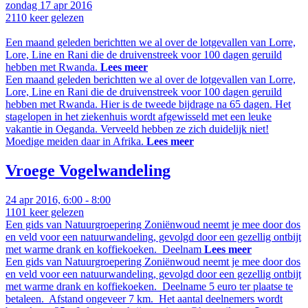
zondag
17 apr
2016
2110
keer gelezen
Een maand geleden berichtten we al over de lotgevallen van Lorre,
Lore, Line en Rani die de druivenstreek voor 100 dagen geruild
hebben met Rwanda.
Lees meer
Een maand geleden berichtten we al over de lotgevallen van Lorre,
Lore, Line en Rani die de druivenstreek voor 100 dagen geruild
hebben met Rwanda. Hier is de tweede bijdrage na 65 dagen. Het
stagelopen in het ziekenhuis wordt afgewisseld met een leuke
vakantie in Oeganda. Verveeld hebben ze zich duidelijk niet!
Moedige meiden daar in Afrika.
Lees meer
Vroege Vogelwandeling
24 apr 2016, 6:00 - 8:00
1101
keer gelezen
Een gids van Natuurgroepering Zoniënwoud neemt je mee door dos
en veld voor een natuurwandeling, gevolgd door een gezellig ontbijt
met warme drank en koffiekoeken. Deelnam
Lees meer
Een gids van Natuurgroepering Zoniënwoud neemt je mee door dos
en veld voor een natuurwandeling, gevolgd door een gezellig ontbijt
met warme drank en koffiekoeken. Deelname 5 euro ter plaatse te
betaleen. Afstand ongeveer 7 km. Het aantal deelnemers wordt