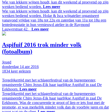
Wie van lekkere wijnen houdt, kan dit weekend al proevend op zijn
wenken bediend worden.
Lees meer
Wie van lekkere wijnen houdt, kan dit weekend al proevend op zijn
wenken bediend worden. Holar & Isca wijnatelier organiseert
vanavond vrijdag van 18u tot 22u en zaterdag van 11u tot 18u een
lentedegustatie in hun vernieuwd atelier in de Raymond
Lauwerstraat 42.
Lees meer
Aspifuif 2016 trok minder volk
(fotoalbum)
Jeugd
donderdag
14 apr
2016
1834
keer gelezen
Tergelijkertijd met het schlagerfestival van de burgemeester,
organiseerde Chiro Jezus-Eik haar jaarlijkse Aspifuif in zaal De
Eekhoorn.
Lees meer
Tergelijkertijd met het schlagerfestival van de burgemeester,
organiseerde Chiro Jezus-Eik haar jaarlijkse Aspifuif in zaal De
Eekhoorn. Was de concurrentie te groot of liep er iets fout met de
promotie, er was merkelijk minder volk dan de voorbije jaren en dat
woog wat op de sfeer.
Lees meer