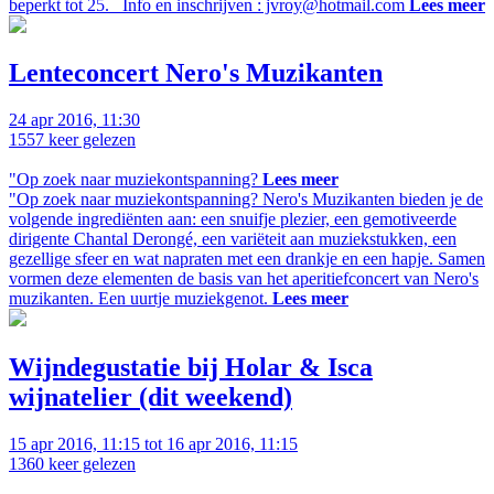
beperkt tot 25. Info en inschrijven : jvroy@hotmail.com
Lees meer
Lenteconcert Nero's Muzikanten
24 apr 2016, 11:30
1557
keer gelezen
"Op zoek naar muziekontspanning?
Lees meer
"Op zoek naar muziekontspanning? Nero's Muzikanten bieden je de
volgende ingrediënten aan: een snuifje plezier, een gemotiveerde
dirigente Chantal Derongé, een variëteit aan muziekstukken, een
gezellige sfeer en wat napraten met een drankje en een hapje. Samen
vormen deze elementen de basis van het aperitiefconcert van Nero's
muzikanten. Een uurtje muziekgenot.
Lees meer
Wijndegustatie bij Holar & Isca
wijnatelier (dit weekend)
15 apr 2016, 11:15 tot 16 apr 2016, 11:15
1360
keer gelezen