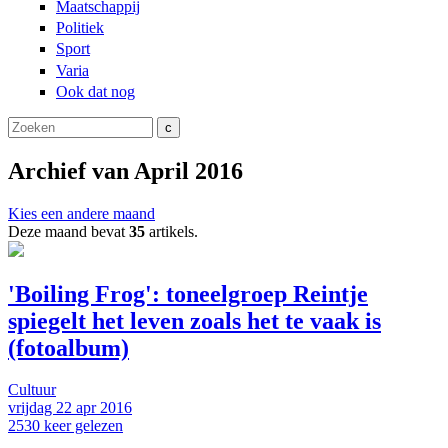
Maatschappij
Politiek
Sport
Varia
Ook dat nog
Zoeken
Zoekveld
Archief van April 2016
Kies een andere maand
Deze maand bevat
35
artikels.
'Boiling Frog': toneelgroep Reintje
spiegelt het leven zoals het te vaak is
(fotoalbum)
Cultuur
vrijdag
22 apr
2016
2530
keer gelezen